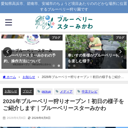
愛知県高浜市、碧南市、安城市のちょうど境目あたりののどかな場所に位置
するブルーベリー狩り園です
ブログ
お知らせ
車いすの客様がブルーベリー狩り
新たな魅力！ブルーベリーが購入
を楽しむ様子
できる自動販売機が登場！
ホーム
お知らせ
2026年ブルーベリー狩りオープン！初日の様子をご紹介し
ます｜ブルーベリースターみかわ
お知らせ
ブログ
pickup
メディア
中京テレビ
2026年ブルーベリー狩りオープン！初日の様子を
ご紹介します｜ブルーベリースターみかわ
2026年6月8日
2026年6月8日