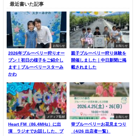
最近書いた記事
お知らせ
お知らせ
2026年ブルーベリー狩りオー
親子ブルーベリー狩り体験を
プン！初日の様子をご紹介し
開催しました｜中日新聞に掲
ます｜ブルーベリースターみ
載されました
かわ
メディア取材
お知らせ
Heart FM（86.4MHz）に出
🌸ブルーベリーお花見まつり
演 ラジオでお話しした、ブ
（4/26 出店者一覧）