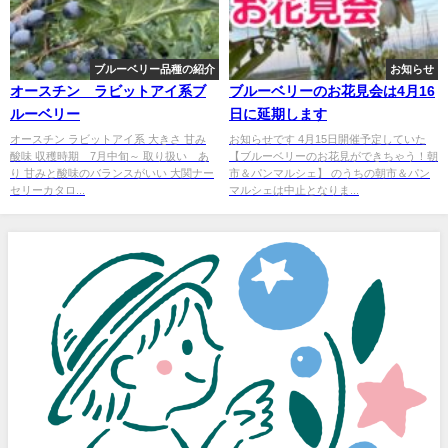
ブルーベリー品種の紹介
お知らせ
オースチン ラビットアイ系ブ
ブルーベリーのお花見会は4月16
ルーベリー
日に延期します
オースチン ラビットアイ系 大きさ 甘み
お知らせです 4月15日開催予定していた
酸味 収穫時期 7月中旬～ 取り扱い あ
【ブルーベリーのお花見ができちゃう！朝
り 甘みと酸味のバランスがいい 大関ナー
市＆パンマルシェ】 のうちの朝市＆パン
セリーカタロ...
マルシェは中止となりま...