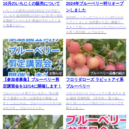
10月のいちじくの販売について
2024年ブルーベリー狩りオープ
ンしました
いちじくの直売は10月14日までを予定し
ています 販売時間は9:00〜11:30 売り切れ
2024年シーズンのブルーベリー狩りがオ
次第終了となります 夜温が下がってくる
ープンしました 自然豊かな広い農園で、
と真夏とは一...
大きくて甘い、ジューシーなブルーベリー
を思う存分楽しんでみませ...
お知らせ
ブルーベリー品種の紹介
【参加者募集】ブルーベリー剪
フロリダローズ ラビットアイ系
定講習会を12/14に開催します！
ブルーベリー
ブルーベリーを育てている方へ “冬の剪
フロリダローズ ラビットアイ系 大きさ 甘
定”を基礎から学べる講習会を開催しま
み 酸味 収穫時期 7月中旬～ 取り扱い
す！ こんにちは。 ブルーベリースターみ
あり 珍しいピンク色のブルーベリーです
かわです。 ブルーベリーを...
熟すと白っ...