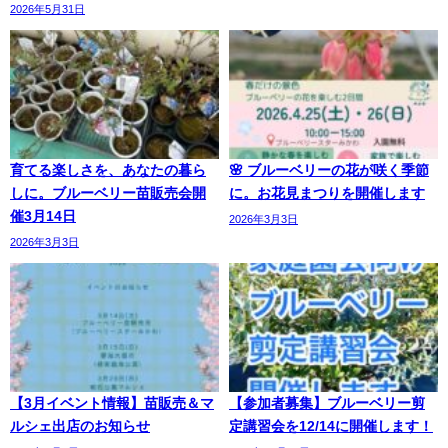
2026年5月31日
育てる楽しさを、あなたの暮ら
🌸 ブルーベリーの花が咲く季節
しに。ブルーベリー苗販売会開
に。お花見まつりを開催します
催3月14日
2026年3月3日
2026年3月3日
【3月イベント情報】苗販売＆マ
【参加者募集】ブルーベリー剪
ルシェ出店のお知らせ
定講習会を12/14に開催します！