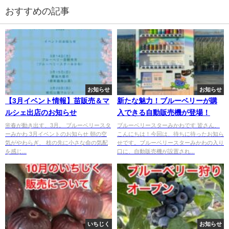
おすすめの記事
お知らせ
お知らせ
【3月イベント情報】苗販売＆マ
新たな魅力！ブルーベリーが購
ルシェ出店のお知らせ
入できる自動販売機が登場！
🌸春が動き出す、3月。 ブルーベリースタ
ブルーベリースターみかわです 皆さん、
ーみかわ 3月イベントのお知らせ 朝の空
こんにちは！今回は、待ちに待ったお知ら
気がやわらぎ、 枝の先に小さな命の気配
せです。ブルーベリースターみかわの入り
を感じ...
口に、自動販売機が設置され...
いちじく
お知らせ