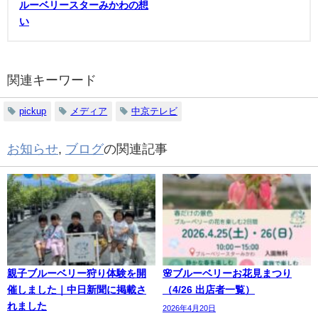
ルーベリースターみかわの想
い
関連キーワード
pickup
メディア
中京テレビ
お知らせ
,
ブログ
の関連記事
親子ブルーベリー狩り体験を開
🌸ブルーベリーお花見まつり
催しました｜中日新聞に掲載さ
（4/26 出店者一覧）
れました
2026年4月20日