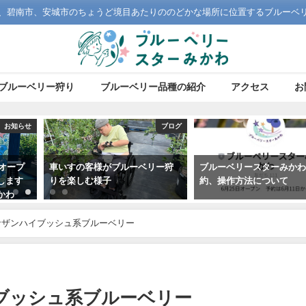
、碧南市、安城市のちょうど境目あたりののどかな場所に位置するブルーベ
ブルーベリー狩り
ブルーベリー品種の紹介
アクセス
お
お知らせ
ブログ
りオープ
車いすの客様がブルーベリー狩
ブルーベリースターみか
します
りを楽しむ様子
約、操作方法について
かわ
サザンハイブッシュ系ブルーベリー
ブッシュ系ブルーベリー