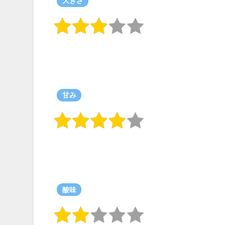
大きさ
甘み
酸味