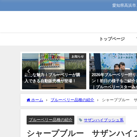
愛知県高浜市
トップページ
お知らせ
お知らせ
体験を開
新たな魅力！ブルーベリーが購
2026年ブルーベリー狩
に掲載さ
入できる自動販売機が登場！
ン！初日の様子をご紹介
｜ブルーベリースターみ
ホーム
ブルーベリー品種の紹介
シャープブルー 
ブルーベリー品種の紹介
サザンハイブッシュ系
シャープブルー サザンハイ