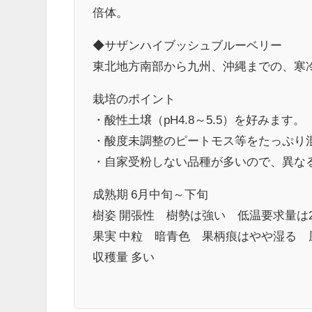
倍体。
◆サザンハイブッシュブルーベリー
東北地方南部から九州、沖縄までの、寒
栽培のポイント
・酸性土壌（pH4.8～5.5）を好みます。
・酸度未調整のピートモス等をたっぷり
・自家受粉しない品種が多いので、異な
成熟期 6月中旬～下旬
樹姿 開張性 樹勢は強い 低温要求量は2
果実 中粒 暗青色 果柄痕はやや湿る 
収穫量 多い