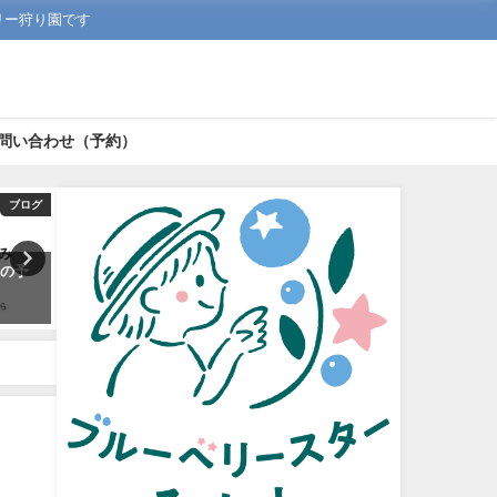
リー狩り園です
問い合わせ（予約）
ブログ
お知らせ
わの予
親子ブルーベリー狩り体験を開
新たな魅力！ブルーベリー
催しました｜中日新聞に掲載さ
入できる自動販売機が登場
れました